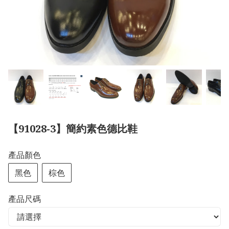
【91028-3】簡約素色德比鞋
產品顏色
黑色
棕色
產品尺碼