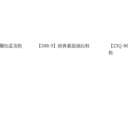
金屬扣孟克鞋
【388-9】經典素面德比鞋
【23Q-
鞋