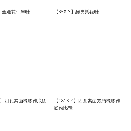
2】全雕花牛津鞋
【558-3】經典樂福鞋
-2】四孔素面橡膠鞋底德
【1813-4】四孔素面方頭橡膠鞋
底德比鞋