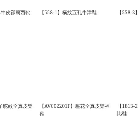
經典牛皮卻爾西靴
【558-1】橫紋五孔牛津鞋
【558-
D】羊鴕紋全真皮樂
【AV602201F】壓花全真皮樂福
【1813
鞋
比鞋