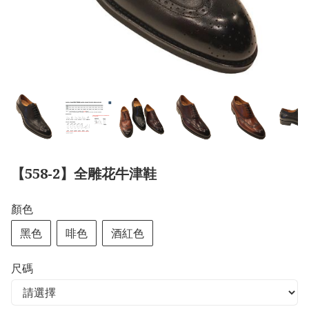
【558-2】全雕花牛津鞋
顏色
黑色
啡色
酒紅色
尺碼