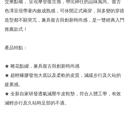
交乘點襯， 呈現摩登復古感，帶出紳仕的品味風尚。復古
色澤呈現帶著內斂成熟感，可休閒正式兩穿，與多變的穿搭
造型都不顯突兀，兼具復古與創新時尚感，是一雙經典入門
推薦款式！

產品特點：

★ 雕花點綴，兼具復古與創新時尚感

★ 超輕橡膠發泡大底以及柔軟的皮質，減緩步行及久站的
疲累感。

★ 全新自家研發透氣減壓牛皮鞋墊，符合人體工學，有效