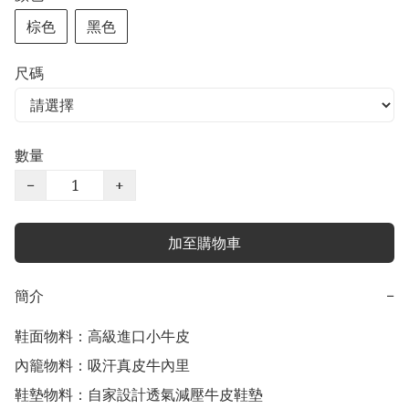
棕色
黑色
尺碼
數量
−
+
加至購物車
簡介
−
鞋面物料：高級進口小牛皮

內籠物料：吸汗真皮牛內里

鞋墊物料：自家設計透氣減壓牛皮鞋墊
