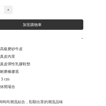
+
加至購物車
−
高級磨砂牛皮

真皮內里

真皮彈性乳膠鞋墊

耐磨橡膠底

 cm

休閒場合

穿與時尚潮流結合，彰顯出眾的潮流品味
