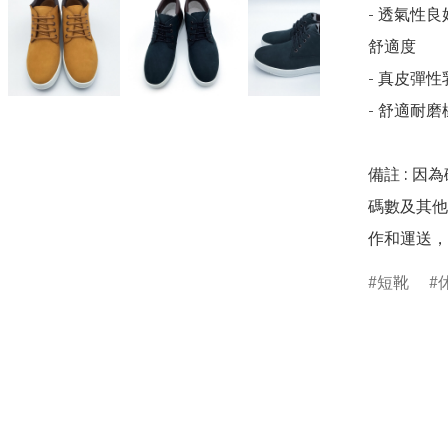
- 透氣性
舒適度

- 真皮彈
- 舒適耐
備註 : 因
碼數及其他
作和運送，
短靴