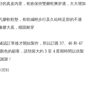
良好的真皮內里，有效保持雙腳乾爽舒適，大大增加
性乳膠軟鞋墊，有助減輕步行及久站時足部的不適

磨橡膠大底，穩固耐穿

為確認訂單後才開始製作，所以訂購 37、46 和 47 
顏色的顧客，請預留大約 3 至 4 星期時間以供製
謝謝！
休閒鞋