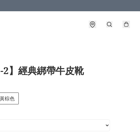
3-2】經典綁帶牛皮靴
黃棕色