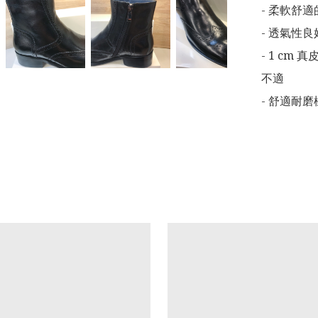
- 柔軟舒
- 透氣性
- 1 c
不適

- 舒適耐