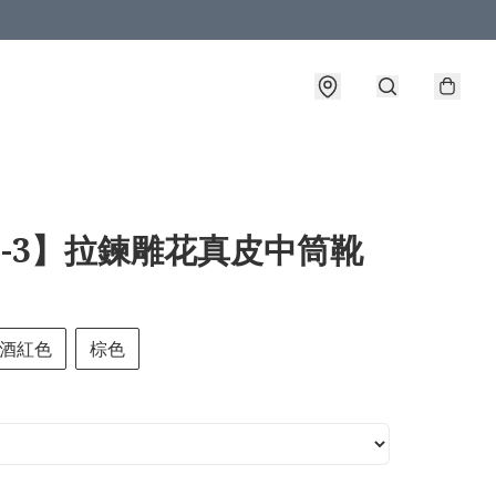
8-3】拉鍊雕花真皮中筒靴
酒紅色
棕色