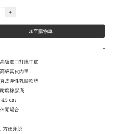
+
加至購物車
−
高級進口打臘牛皮

高級真皮內里

真皮彈性乳膠軟墊

耐磨橡膠底

.5 cm

休閒場合

，方便穿脱
