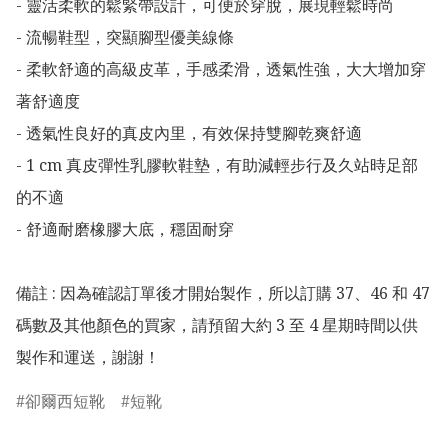
- 靈活柔軟的鬆緊帶設計，可便於穿脫，展現輕鬆時尚

- 流暢鞋型，突顯腳型優美線條 

- 柔軟舒適的高級皮革，手感柔滑，透氣性強，大大增加穿
著舒適度

- 透氣性良好的真皮內里，有效保持雙腳乾爽舒適

- 1 cm 真皮彈性乳膠軟鞋墊，有助減輕步行及久站時足部
的不適

- 舒適耐磨橡膠大底，穩固耐穿

備註 : 因為確認訂單後才開始製作，所以訂購 37、46 和 47 
碼數及其他顏色的買家，請預留大約 3 至 4 星期時間以供
製作和運送，謝謝！
卻爾西短靴
短靴