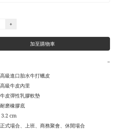
+
加至購物車
−
高級進口胎水牛打蠟皮

高級牛皮內里

牛皮彈性乳膠軟墊

耐磨橡膠底

.2 cm

正式場合、上班、商務聚會、休閒場合
