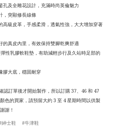
鑲鑿孔及全雕花設計，充滿時尚英倫魅力

設計，突顯修長線條

適的高級皮革，手感柔滑，透氣性強，大大增加穿著
良好的真皮內里，有效保持雙腳乾爽舒適

m 真皮彈性乳膠軟鞋墊，有助減輕步行及久站時足部的
磨橡膠大底，穩固耐穿

為確認訂單後才開始製作，所以訂購 37、46 和 47 
顏色的買家，請預留大約 3 至 4 星期時間以供製
謝謝！
紳士鞋
牛津鞋