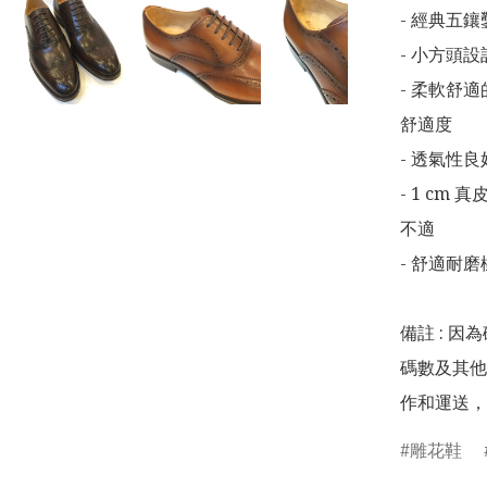
- 經典五
- 小方頭
- 柔軟舒
舒適度

- 透氣性
- 1 c
不適

- 舒適耐
備註 : 因
碼數及其他
作和運送，
雕花鞋