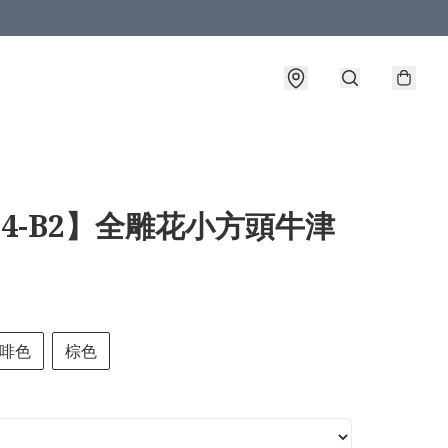
34-B2】全雕花小方頭牛津
啡色
棕色