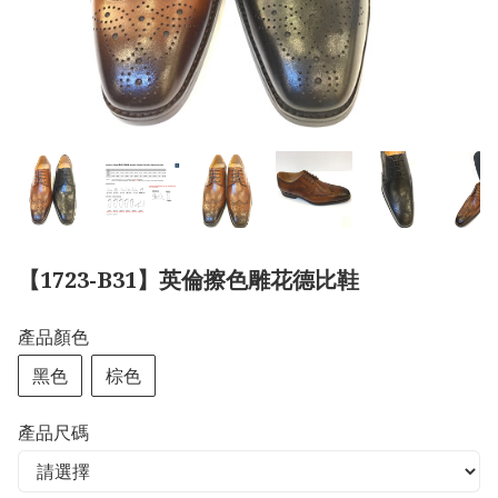
【1723-B31】英倫擦色雕花德比鞋
產品顏色
黑色
棕色
產品尺碼