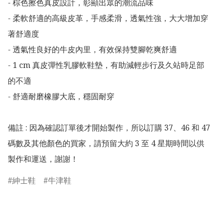
- 棕色擦色真皮設計，彰顯出眾的潮流品味

- 柔軟舒適的高級皮革，手感柔滑，透氣性強，大大增加穿
著舒適度

- 透氣性良好的牛皮內里，有效保持雙腳乾爽舒適

- 1 cm 真皮彈性乳膠軟鞋墊，有助減輕步行及久站時足部
的不適

- 舒適耐磨橡膠大底，穩固耐穿

備註 : 因為確認訂單後才開始製作，所以訂購 37、46 和 47 
碼數及其他顏色的買家，請預留大約 3 至 4 星期時間以供
製作和運送，謝謝！
紳士鞋
牛津鞋